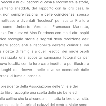
 vecchi e nuovi padroni di casa a raccontare la storia,
vertenti aneddoti, del rapporto con la loro casa, le
te, non sempre razionali e delle coincidenze, spesso
 nell’essere diventati “lucchesi“ per scelta. Fra loro
ti come Umberto Veronesi, Francesca Marzotto,
nzo Enriquez ed Alan Friedman con molti altri ospiti
utrice raccoglie storie e segreti della tradizione dell’
osfere accoglienti e riscoperta dell’arte culinaria, dai
e ricette di famiglia a quelli esotici dei nuovi ospiti
ta realizzata una apposita campagna fotografica per
ve località con le loro case inedite, e per illustrare
luoghi del ricevere nelle diverse occasioni: dalle
 pranzi al lume di candela.
presidente della Associazione delle Ville e dei
to libro raccoglie una scelta delle più belle ed
elle colline che la circondano, in tutta la loro diversità,
scinali, dalle fattorie ai palazzi del centro. Molte sono