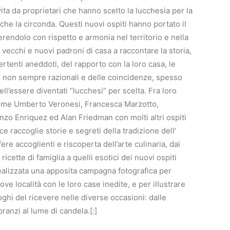
vita da proprietari che hanno scelto la lucchesia per la
 che la circonda. Questi nuovi ospiti hanno portato il
erendolo con rispetto e armonia nel territorio e nella
 vecchi e nuovi padroni di casa a raccontare la storia,
ertenti aneddoti, del rapporto con la loro casa, le
e, non sempre razionali e delle coincidenze, spesso
ell’essere diventati “lucchesi“ per scelta. Fra loro
come Umberto Veronesi, Francesca Marzotto,
nzo Enriquez ed Alan Friedman con molti altri ospiti
rice raccoglie storie e segreti della tradizione dell’
fere accoglienti e riscoperta dell’arte culinaria, dai
ricette di famiglia a quelli esotici dei nuovi ospiti
 realizzata una apposita campagna fotografica per
ve località con le loro case inedite, e per illustrare
oghi del ricevere nelle diverse occasioni: dalle
pranzi al lume di candela.[:]