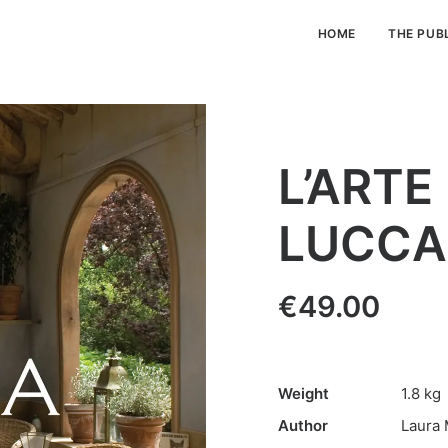
HOME
THE PUB
L’ARTE
LUCCA
€
49.00
Weight
1.8 kg
Author
Laura 