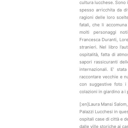
cultura lucchese. Sono i
spesso arricchita da di
ragioni delle loro scel
fatali, che li accomuna
molti personaggi no
Francesca Duranti, Lore
stranieri. Nel libro l’a
ospitalità, fatta di atm
sapori rassicuranti dell
internazionali. E’ sta
raccontare vecchie e nuo
con suggestive foto i 
colazioni in giardino a i
[:en]Laura Mansi Salom, 
Palazzi Lucchesi in ques
ospitali case di città e d
dalle ville storiche ai ca