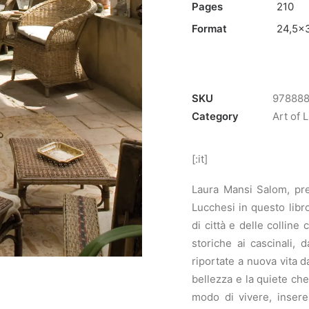
Pages
210
Format
24,5×
SKU
97888
Category
Art of L
[:it]
Laura Mansi Salom, pres
Lucchesi in questo libro
di città e delle colline 
storiche ai cascinali, 
riportate a nuova vita d
bellezza e la quiete che
modo di vivere, insere