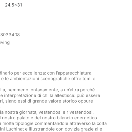
24,5×31
88033408
iving
dinario per eccellenza: con l’apparecchiatura,
 e le ambientazioni scenografiche offre temi e
lia, nemmeno lontanamente, a un’altra perché
 interpretazione di chi la allestisce: può essere
ari, siano essi di grande valore storico oppure
.
a nostra giornata, vestendosi e rivestendosi,
 nostro palato e del nostro bilancio energetico.
a molte tipologie commentandole attraverso la colta
dini Luchinat e illustrandole con dovizia grazie alle