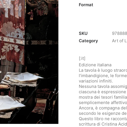
Format
SKU
97888
Category
Art of L
[:it]
Edizione italiana
La tavola è luogo straor
l’imbandigione, le forme
variazioni infiniti.
Nessuna tavola assomig
ciascuna è espressione e
mostra dei tesori famili
semplicemente affettivo
Ancora, è compagna dell
secondo le esigenze del
Questo libro ne raccont
scrittura di Cristina Aci